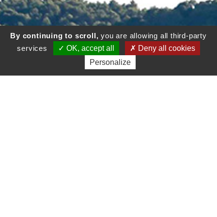
By continuing to scroll,
you are allowing all third-party
services
OK, accept all
Deny all cookies
Personalize